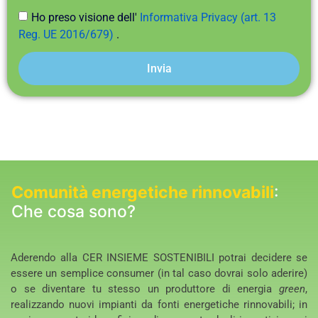
Ho preso visione dell'
Informativa Privacy (art. 13
Reg. UE 2016/679)
.
Invia
Comunità energetiche rinnovabili
:
Che cosa sono?
Aderendo alla CER INSIEME SOSTENIBILI potrai decidere se
essere un semplice consumer (in tal caso dovrai solo aderire)
o se diventare tu stesso un produttore di energia
green
,
realizzando nuovi impianti da fonti energetiche rinnovabili; in